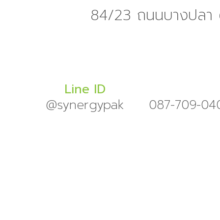
84/23 ถนนบางปลา ต
Line ID
@synergypak
087-709-04