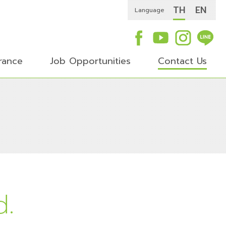
TH
EN
Language
rance
Job Opportunities
Contact Us
d.