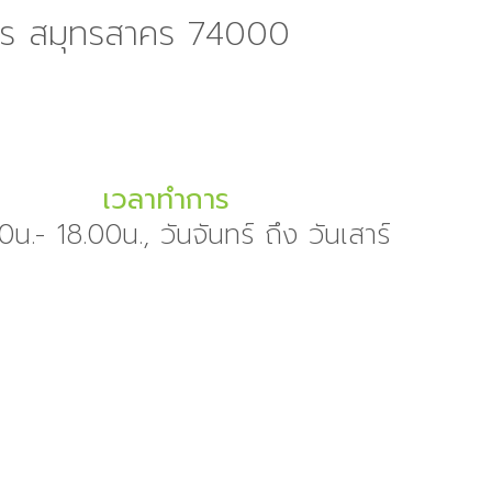
คร สมุทรสาคร 74000
เวลาทำการ
น.- 18.00น., วันจันทร์ ถึง วันเสาร์