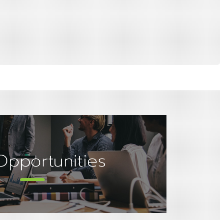
Opportunities