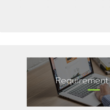
Requirement