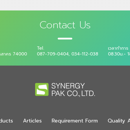
Contact Us
Tel.
เวลาทำการ
ทรสาคร 74000
087-709-0404,
034-112-038
08.30น.- 18
ducts
Articles
Requirement Form
Quality 