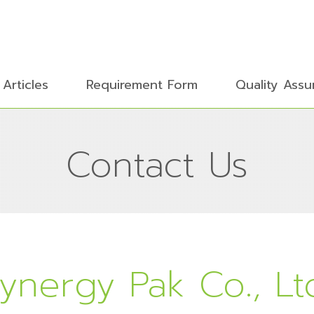
Articles
Requirement Form
Quality Assu
Contact Us
ynergy Pak Co., Lt