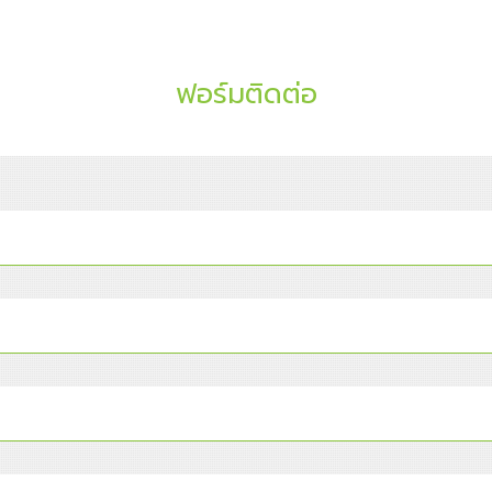
ฟอร์มติดต่อ